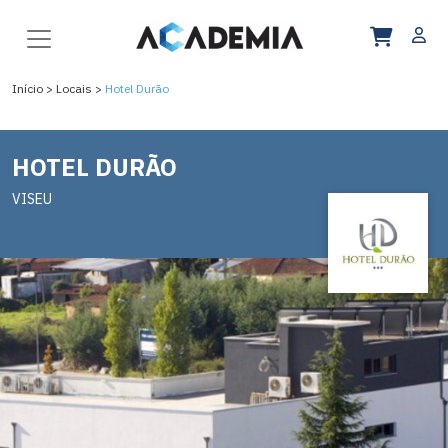
Início >
Locais >
Hotel Durão
HOTEL DURÃO
VISEU