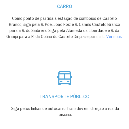
CARRO
Como ponto de partida a estação de comboios de Castelo
Branco, siga pela R. Poe. João Roiz e R. Camilo Castelo Branco
para a R. do Saibreiro Siga pela Alameda da Liberdade e R. da
Granja para a R. da Colina do Castelo Dirija-se para a R. da Colina
...
Ver mais
do Castelo MELIÃ Castelo Branco R. da Piscina, 6000-776
Castelo Branco
Ver menos
TRANSPORTE PÚBLICO
Siga pelos linhas de autocarro Transdev em direção a rua da
piscina.