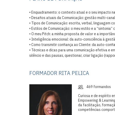
• Enquadramento: o contexto atual e o seu impacto n
• Desafios atuais da Comunicação: gestão multi-can
• Tipos de Comunicação: escrita, verbal, linguagem co
• Estilos de Comunicação: o meu estilo e a “sintonia” 
• O meu Pitch: a minha proposta de valor e a importân
• Inteligência emocional: da auto-consciência à gestão
• Como transmitir confiança ao Cliente: da auto-conf
• Técnicas e dicas para uma comunicação efetiva e e
silêncio e das pausas, questionar, criar ligação (rappor
FORMADOR RITA PELICA
469 formandos
Curiosa e de espírito 
Empowering & Learning
da facilitação, formaç
competências comportam