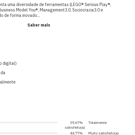
enta uma diversidade de ferramentas (LEGO® Serious Play®,
 Business Model You®, Management3.0, Sociocracia3.0 e
do de forma inovado...
Saber mais
 digital)
ada
ialmente
39,67%
Totalmente
satisfeito(a)
44,77%
Muito satisfeito(a)